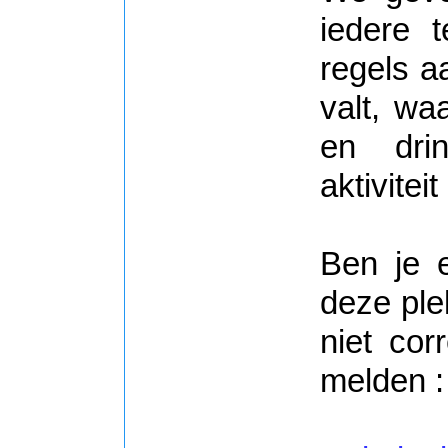
iedere 
regels a
valt, wa
en dri
aktivitei
Ben je 
deze ple
niet cor
melden :