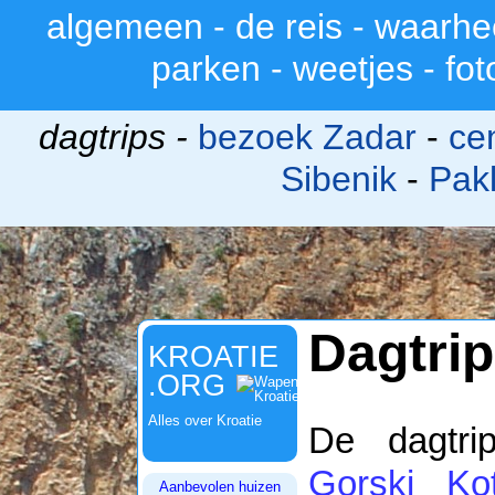
algemeen
-
de reis
-
waarhe
>
parken
-
weetjes
-
fot
dagtrips -
bezoek Zadar
-
ce
Sibenik
-
Pak
Dagtrip
KROATIE
.ORG
Alles over Kroatie
De dagtri
Gorski Ko
Aanbevolen huizen