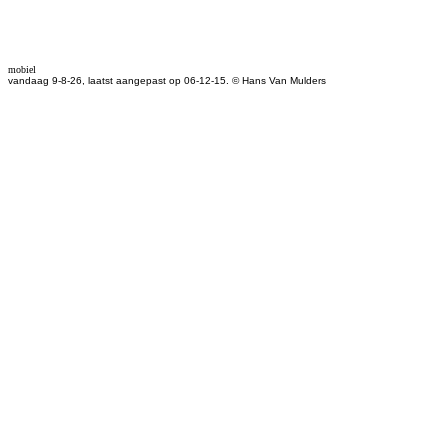
mobiel
vandaag 9-8-26, laatst aangepast op 06-12-15. © Hans Van Mulders