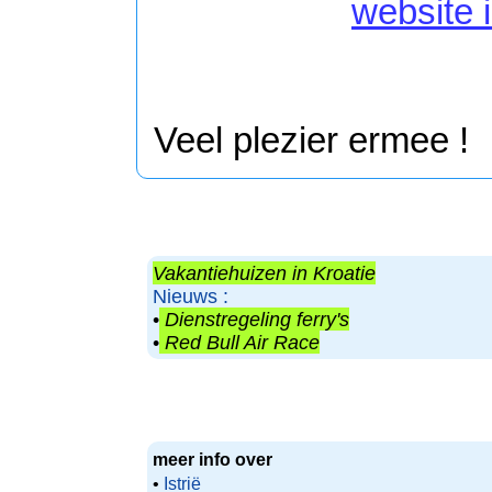
website 
Veel plezier ermee !
Vakantiehuizen in Kroatie
Nieuws :
•
Dienstregeling ferry's
•
Red Bull Air Race
meer info over
•
Istrië