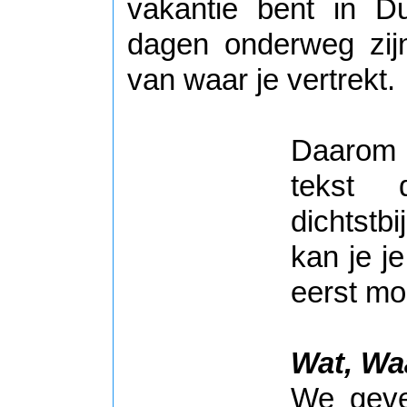
vakantie bent in D
dagen onderweg zijn.
van waar je vertrekt.
Daarom 
tekst 
dichtstb
kan je j
eerst moe
Wat, Waa
We geve