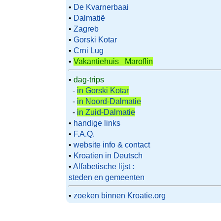
•
De Kvarnerbaai
•
Dalmatië
•
Zagreb
•
Gorski Kotar
•
Crni Lug
•
Vakantiehuis Maroflin
•
dag-trips
-
in Gorski Kotar
-
in Noord-Dalmatie
-
in Zuid-Dalmatie
•
handige links
•
F.A.Q.
•
website info & contact
•
Kroatien in Deutsch
•
Alfabetische lijst :
steden en gemeenten
•
zoeken binnen Kroatie.org