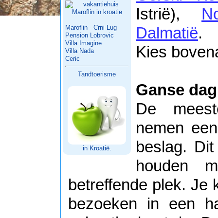
Istrië),
No
Maroflin - Crni Lug
Dalmatië
.
Pension Lobrovic
Villa Imagine
Kies bovena
Villa Nada
Ceric
Tandtoerisme
Ganse dag 
De meest
nemen een 
beslag. Dit
in Kroatië.
houden me
betreffende plek. Je
bezoeken in een ha