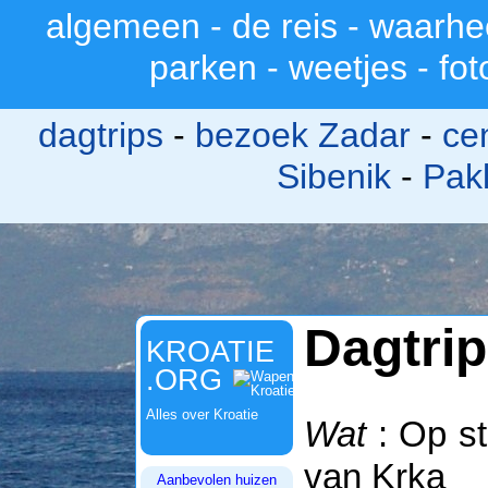
algemeen
-
de reis
-
waarhe
>
parken
-
weetjes
-
fot
dagtrips
-
bezoek Zadar
-
ce
Sibenik
-
Pak
Dagtri
KROATIE
.ORG
Alles over Kroatie
Wat
: Op st
van Krka
Aanbevolen huizen