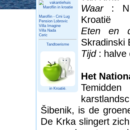
Waar
: NP
Maroflin - Crni Lug
Kroatië
Pension Lobrovic
Villa Imagine
Eten en d
Villa Nada
Ceric
Skradinski
Tandtoerisme
Tijd
: halve
Het Nation
Temidd
in Kroatië.
karstlandsc
Šibenik, is de groen
De Krka slingert zic