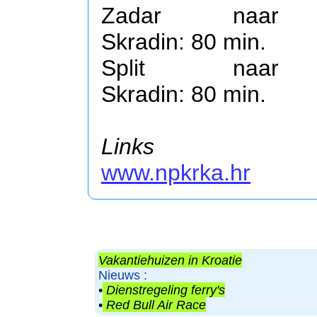
Zadar naar
Skradin: 80 min.
Split naar
Skradin: 80 min.
Links
www.npkrka.hr
Vakantiehuizen in Kroatie
Nieuws :
•
Dienstregeling ferry's
•
Red Bull Air Race