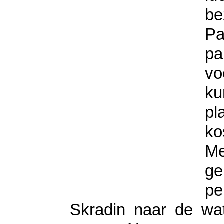
be
Pa
pa
vo
ku
pl
ko
Me
g
p
Skradin naar de wa