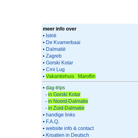
meer info over
•
Istrië
•
De Kvarnerbaai
•
Dalmatië
•
Zagreb
•
Gorski Kotar
•
Crni Lug
•
Vakantiehuis Maroflin
•
dag-trips
-
in Gorski Kotar
-
in Noord-Dalmatie
-
in Zuid-Dalmatie
•
handige links
•
F.A.Q.
•
website info & contact
•
Kroatien in Deutsch