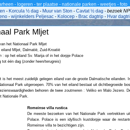
arheen
-
logeren
-
ter plaatse
-
nationale parken
-
weetjes
-
foto
gen
-
Korcula ½ dag
-
Muur van Ston
-
Cavtat ½ dag
-
bezoek NP 
teno
-
wijnkelders Peljesac
-
Kolocep
-
Brac dagtrip
-
Hvar dagtr
aal Park Mljet
an het Nationaal Park Mljet
 eiland Mljet, Dalmatië, Zuid-Kroatië
n
: op het eiland Sv. Marija of in het dorpje Polace
 tot één dag (zonder heen/terugreis)
et is het meest zuidelijk gelegen eiland van de groote Dalmatische eilanden. 
 Nationaal Park uitgeroepen. 70% van het eiland bestaat uit dichtbegroeide bo
 bezienswaardigheden behoren de twee zoutmeren : Veliko en Malo Jezero. 
et Nationale Park.
Romeinse villa rustica
De meeste bezoeken van het Nationale Park vertrekken uit
Polace. Polace is een idyllisch kustdorpje waar de restan
Romeinse villa te bezichtigen zijn.