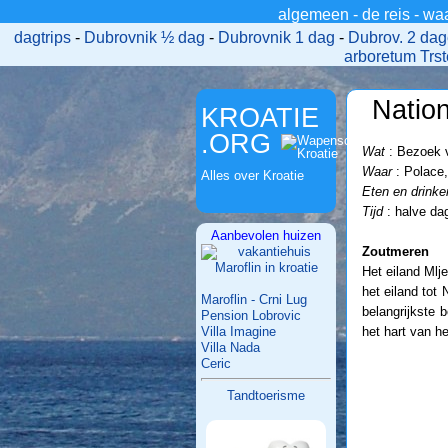
algemeen
-
de reis
-
wa
>
dagtrips
-
Dubrovnik ½ dag
-
Dubrovnik 1 dag
-
Dubrov. 2 da
arboretum Trs
Nation
KROATIE
.ORG
Wat
: Bezoek v
Waar
: Polace,
Alles over Kroatie
Eten en drinke
Tijd
: halve dag
Aanbevolen huizen
Zoutmeren
Het eiland Mlj
het eiland tot
Maroflin - Crni Lug
belangrijkste
Pension Lobrovic
Villa Imagine
het hart van h
Villa Nada
Ceric
Tandtoerisme