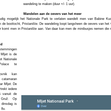
wandeling te maken (duur +/- 1 uur).
Wandelen aan de oevers van het meer
ig mogelijk het Nationale Park te verlaten wandelt men van Babine Ku
n de boottocht, Pristanište. De wandeling loopt langsheen de oevers van het
ur komt men in Pristanište aan. Van daar kan men de minibusjes nemen die 
id
estemmingen
 Mljet is de
et Nationale
olace te
rovnik kan
 catamaran
ar Mljet. De
trekt iedere
 vanuit de
 Gruž. Op
 dinsdag is
 8u.