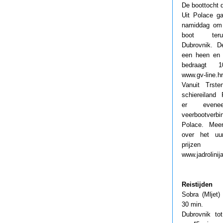
De boottocht 
Uit Polace ga
namiddag om
boot ter
Dubrovnik. D
een heen en t
bedraagt 
www.gv-line.hr
Vanuit Trste
schiereiland 
er evene
veerbootverb
Polace. Meer
over het uur
prijz
www.jadrolinija
Reistijden
Sobra (Mljet)
30 min.
Dubrovnik to