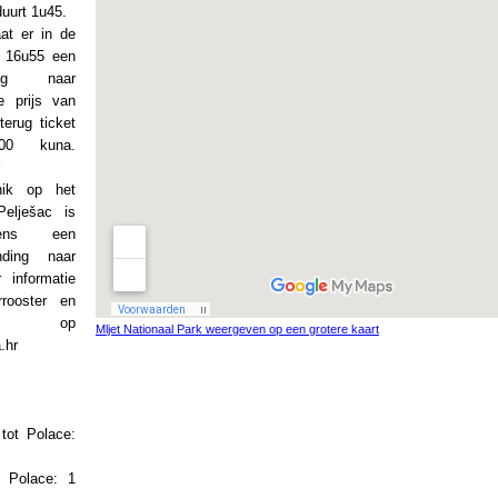
duurt 1u45.
at er in de
 16u55 een
ug naar
e prijs van
erug ticket
100 kuna.
nik op het
Pelješac is
ens een
inding naar
 informatie
rooster en
en op
Mljet Nationaal Park weergeven op een grotere kaart
.hr
 tot Polace:
t Polace: 1