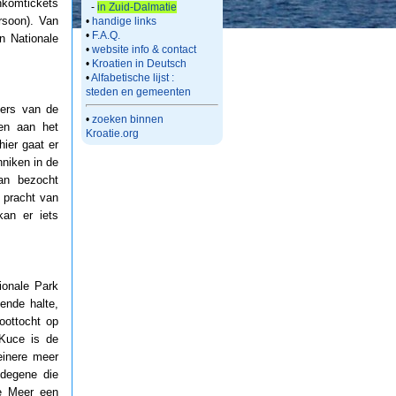
komtickets
-
in Zuid-Dalmatie
rsoon). Van
•
handige links
•
F.A.Q.
n Nationale
•
website info & contact
•
Kroatien in Deutsch
•
Alfabetische lijst :
steden en gemeenten
ers van de
•
zoeken binnen
gen aan het
Kroatie.org
ier gaat er
nniken in de
an bezocht
 pracht van
kan er iets
ionale Park
ende halte,
oottocht op
Kuce is de
einere meer
 degene die
ne Meer een