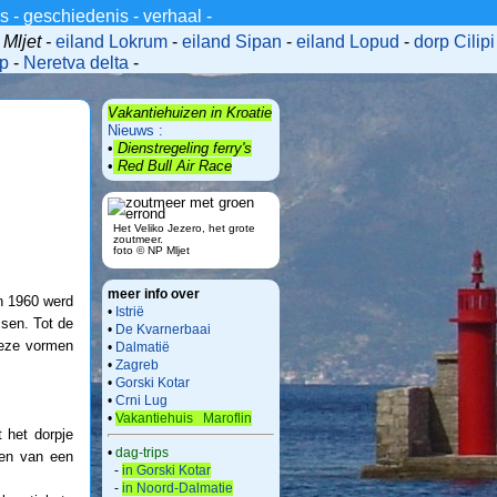
_s
-
geschiedenis
-
verhaal
-
Mljet -
eiland Lokrum
-
eiland Sipan
-
eiland Lopud
-
dorp Cilipi
ip
-
Neretva delta
-
Vakantiehuizen in Kroatie
Nieuws :
•
Dienstregeling ferry's
•
Red Bull Air Race
Het Veliko Jezero, het grote
zoutmeer.
foto © NP Mljet
meer info over
In 1960 werd
•
Istrië
ssen. Tot de
•
De Kvarnerbaai
Deze vormen
•
Dalmatië
•
Zagreb
•
Gorski Kotar
•
Crni Lug
•
Vakantiehuis Maroflin
 het dorpje
•
dag-trips
ten van een
-
in Gorski Kotar
-
in Noord-Dalmatie