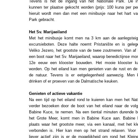
Tevens is het de ingang van het Nationale Park. De in
kunnen ter plaatse gekocht worden (prijs: 100 kuna per pe
hieruit wordt men dan met een minibusje naar het hart va
Park gebracht.
Het Sv. Marijaeiland
Met het minibusje komt men na 3 km aan de aanlegsteig
excursieboten. Deze halte noemt Pristanište en is gele
Veliko Jezero, het grootste van de twee zoutmeren. Van af h
een boot naar het Sv. Marijaeiland, waarop benedictijnse mo
12e eeuw een klooster bouwden. Het mooie klooster k
worden. Op het eiland kan men genieten van de rust en de
de natuur. Tevens is er eetgelegenheid aanwezig. Men 
drinken of er proeven van de Dalmatische keuken.
Genieten of actieve vakantie
Na een tijd op het eiland rond te kuieren kan men het Nat
verder bezoeken door de boot van het eiland naar de volg
Babine Kuce, te nemen. Na een tiental minuten durende b
het Grote Meer, komt men in Babine Kuce aan. Babine 
plaats waar het grootste meer, via een kanaal, met het kl
verbonden is. Hier kan men op het strand relaxen. Voor
liever actief zijn is er de mogelijkheid om rond het Klei