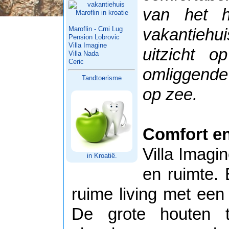
van het h
Maroflin - Crni Lug
vakantieh
Pension Lobrovic
Villa Imagine
uitzicht o
Villa Nada
Ceric
omliggende
Tandtoerisme
op zee.
Comfort en
Villa Imagi
in Kroatië.
en ruimte. 
ruime living met een
De grote houten t