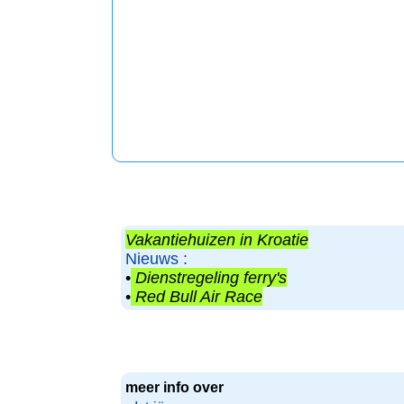
Vakantiehuizen in Kroatie
Nieuws :
•
Dienstregeling ferry's
•
Red Bull Air Race
meer info over