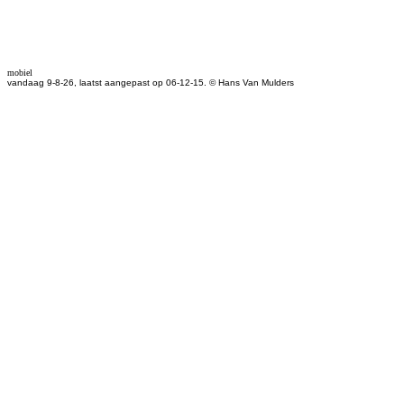
mobiel
vandaag 9-8-26, laatst aangepast op 06-12-15. © Hans Van Mulders