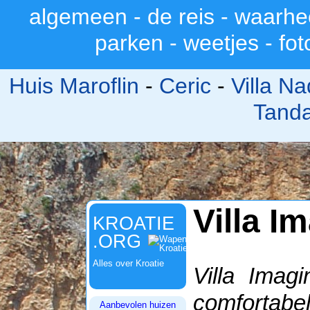
algemeen
-
de reis
-
waarhe
>
parken
-
weetjes
-
fot
Huis Maroflin
-
Ceric
-
Villa N
Tanda
Villa I
KROATIE
.ORG
Alles over Kroatie
Villa Imag
comfortabe
Aanbevolen huizen