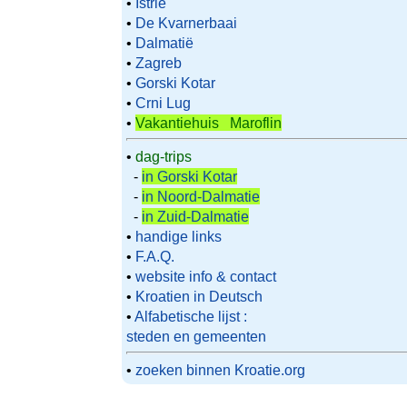
•
Istrië
•
De Kvarnerbaai
•
Dalmatië
•
Zagreb
•
Gorski Kotar
•
Crni Lug
•
Vakantiehuis Maroflin
•
dag-trips
-
in Gorski Kotar
-
in Noord-Dalmatie
-
in Zuid-Dalmatie
•
handige links
•
F.A.Q.
•
website info & contact
•
Kroatien in Deutsch
•
Alfabetische lijst :
steden en gemeenten
•
zoeken binnen Kroatie.org