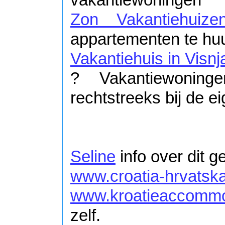
Zon Vakantiehuize
appartementen te huur
Vakantiehuis in Visnja
? Vakantiewoning
rechtstreeks bij de e
Seline
info over dit g
www.croatia-hrvatsk
www.kroatieaccommo
zelf.