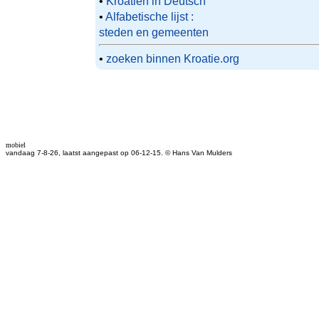
•
Kroatien in Deutsch
•
Alfabetische lijst :
steden en gemeenten
•
zoeken binnen Kroatie.org
mobiel
vandaag 7-8-26, laatst aangepast op 06-12-15. © Hans Van Mulders