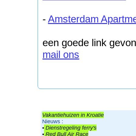
-
Amsterdam Apartme
een goede link gevo
mail ons
Vakantiehuizen in Kroatie
Nieuws :
•
Dienstregeling ferry's
•
Red Bull Air Race