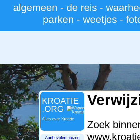
algemeen
-
de reis
-
waarhe
>
parken
-
weetjes
-
fot
Verwijzi
KROATIE
.ORG
Alles over Kroatie
Zoek binnen
www.kroati
Aanbevolen huizen