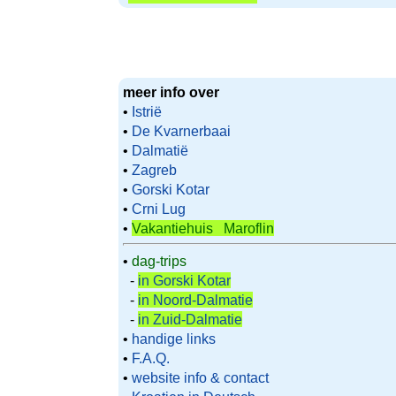
meer info over
•
Istrië
•
De Kvarnerbaai
•
Dalmatië
•
Zagreb
•
Gorski Kotar
•
Crni Lug
•
Vakantiehuis Maroflin
•
dag-trips
-
in Gorski Kotar
-
in Noord-Dalmatie
-
in Zuid-Dalmatie
•
handige links
•
F.A.Q.
•
website info & contact