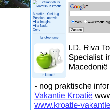
Maroflin - Crni Lug
Pension Lobrovic
Villa Imagine
Web
www.kroatie.org
Villa Nada
Ceric
Tandtoerisme
I.D. Riva To
Specialist 
Macedonië
in Kroatië.
- nog praktische info
Vakantie Kroatië
www.
www.kroatie-vakanti