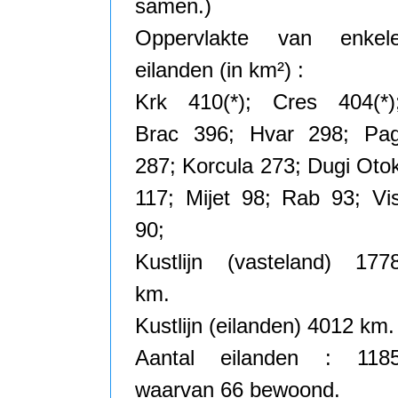
samen.)
Oppervlakte van enkel
eilanden (in km²) :
Krk 410(*); Cres 404(*)
Brac 396; Hvar 298; Pa
287; Korcula 273; Dugi Oto
117; Mijet 98; Rab 93; Vi
90;
Kustlijn (vasteland) 177
km.
Kustlijn (eilanden) 4012 km.
Aantal eilanden : 118
waarvan 66 bewoond.