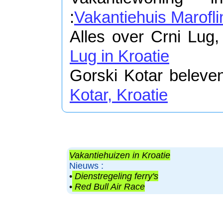
:
Vakantiehuis Marofli
Alles over Crni Lug, 
Lug in Kroatie
Gorski Kotar beleven
Kotar, Kroatie
Vakantiehuizen in Kroatie
Nieuws :
•
Dienstregeling ferry's
•
Red Bull Air Race