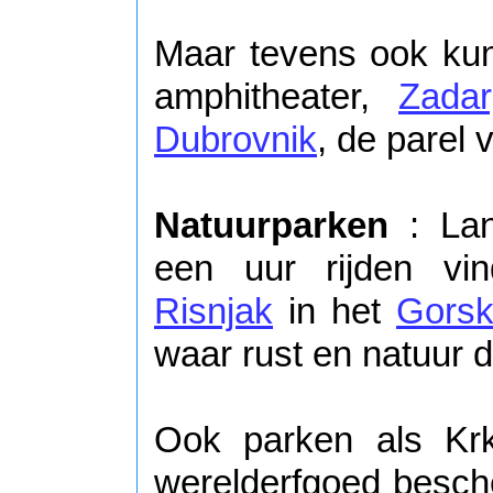
Maar tevens ook ku
amphitheater,
Zadar
Dubrovnik
, de parel 
Natuurparken
: Lan
een uur rijden vin
Risnjak
in het
Gorsk
waar rust en natuur 
Ook parken als Kr
werelderfgoed besc