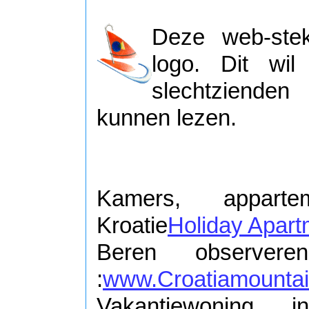
Deze web-stek
logo. Dit wi
slechtzienden
kunnen lezen.
Kamers, appart
Kroatie
Holiday Apart
Beren observer
:
www.Croatiamounta
Vakantiewoning 