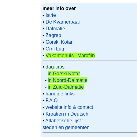
meer info over
•
Istrië
•
De Kvarnerbaai
•
Dalmatië
•
Zagreb
•
Gorski Kotar
•
Crni Lug
•
Vakantiehuis Maroflin
•
dag-trips
-
in Gorski Kotar
-
in Noord-Dalmatie
-
in Zuid-Dalmatie
•
handige links
•
F.A.Q.
•
website info & contact
•
Kroatien in Deutsch
•
Alfabetische lijst :
steden en gemeenten