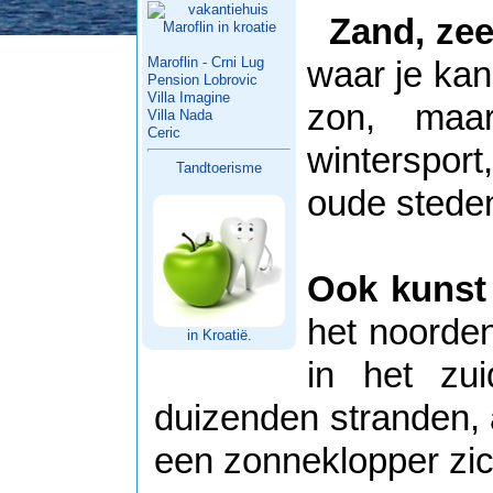
Zand, ze
Maroflin - Crni Lug
waar je kan
Pension Lobrovic
Villa Imagine
zon, ma
Villa Nada
Ceric
wintersport,
Tandtoerisme
oude stede
Ook kunst 
het noorde
in Kroatië.
in het zu
duizenden stranden, 
een zonneklopper zi