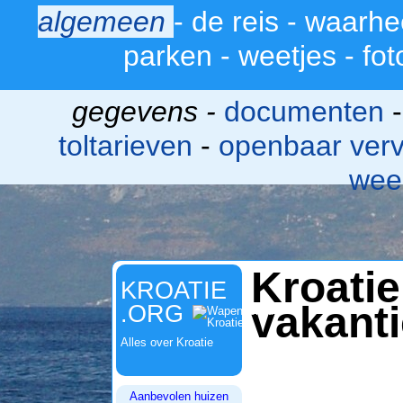
algemeen
-
de reis
-
waarhe
>
parken
-
weetjes
-
fot
gegevens -
documenten
toltarieven
-
openbaar ver
wee
Kroati
KROATIE
vakant
.ORG
Alles over Kroatie
Aanbevolen huizen