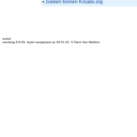
•
zoeken binnen Kroatie.org
mobiel
vandaag 8-8-26, laatst aangepast op 30-01-20. © Hans Van Mulders