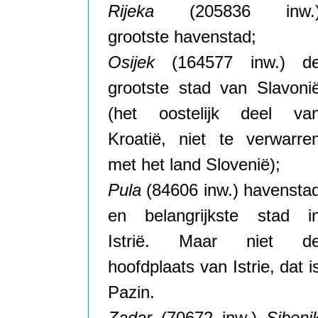
Rijeka
(205836 inw.
grootste havenstad;
Osijek
(164577 inw.) d
grootste stad van Slavoni
(het oostelijk deel va
Kroatië, niet te verwarre
met het land Slovenië);
Pula
(84606 inw.) havensta
en belangrijkste stad i
Istrië. Maar niet d
hoofdplaats van Istrie, dat i
Pazin.
Zadar
(70672 inw.)
Sibeni