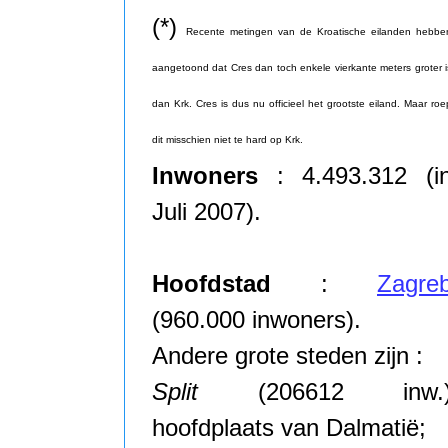
(*)
Recente metingen van de Kroatische eilanden hebbe
aangetoond dat Cres dan toch enkele vierkante meters groter i
dan Krk. Cres is dus nu officieel het grootste eiland. Maar roe
dit misschien niet te hard op Krk.
Inwoners
: 4.493.312 (i
Juli 2007).
Hoofdstad
:
Zagre
(960.000 inwoners).
Andere grote steden zijn :
Split
(206612 inw.
hoofdplaats van Dalmatië;