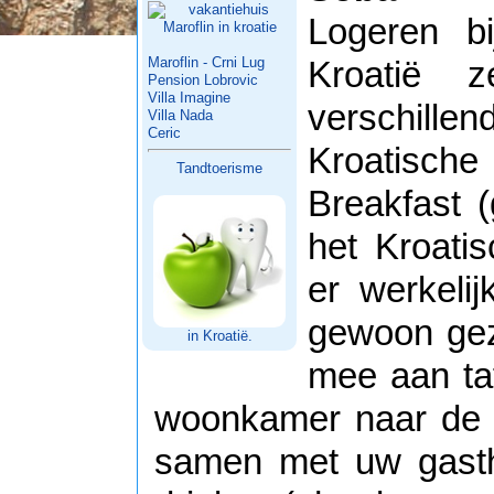
Logeren bi
Maroflin - Crni Lug
Kroatië z
Pension Lobrovic
Villa Imagine
verschill
Villa Nada
Ceric
Kroatisc
Tandtoerisme
Breakfast (
het Kroati
er werkeli
gewoon gez
in Kroatië.
mee aan taf
woonkamer naar de te
samen met uw gasth