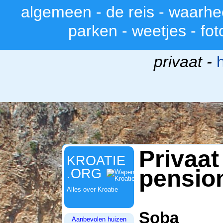
algemeen
-
de reis
-
waarhe
>
parken
-
weetjes
-
fot
privaat -
Priv
KROATIE
pensio
.ORG
Alles over Kroatie
Soba
Aanbevolen huizen