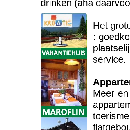
drinken (aha daarvoo
Het grot
: goedko
plaatsel
service.
Appart
Meer en 
apparte
toerisme
flatgebo