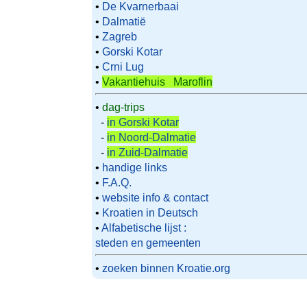
•
De Kvarnerbaai
•
Dalmatië
•
Zagreb
•
Gorski Kotar
•
Crni Lug
•
Vakantiehuis Maroflin
•
dag-trips
-
in Gorski Kotar
-
in Noord-Dalmatie
-
in Zuid-Dalmatie
•
handige links
•
F.A.Q.
•
website info & contact
•
Kroatien in Deutsch
•
Alfabetische lijst :
steden en gemeenten
•
zoeken binnen Kroatie.org