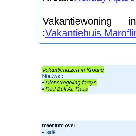
Vakantiewoning 
:
Vakantiehuis Marofli
Vakantiehuizen in Kroatie
Nieuws :
•
Dienstregeling ferry's
•
Red Bull Air Race
meer info over
•
Istrië