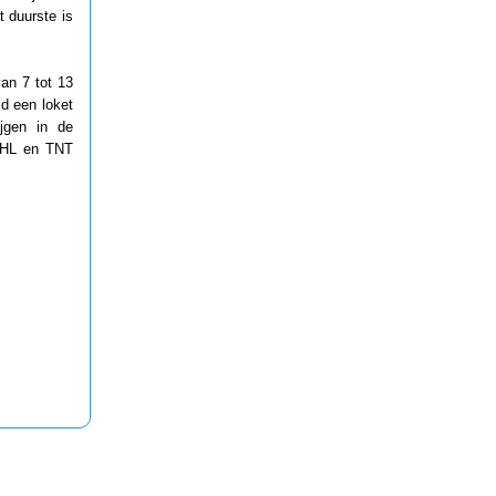
t duurste is
an 7 tot 13
jd een loket
jgen in de
 DHL en TNT