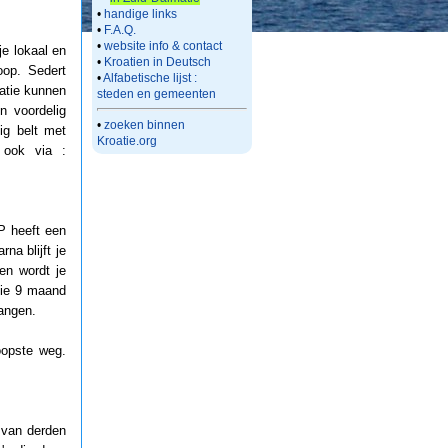
•
handige links
•
F.A.Q.
•
website info & contact
je lokaal en
•
Kroatien in Deutsch
oop. Sedert
•
Alfabetische lijst :
atie kunnen
steden en gemeenten
n voordelig
•
zoeken binnen
tig belt met
Kroatie.org
 ook via :
P heeft een
a blijft je
en wordt je
 die 9 maand
angen.
oopste weg.
 van derden