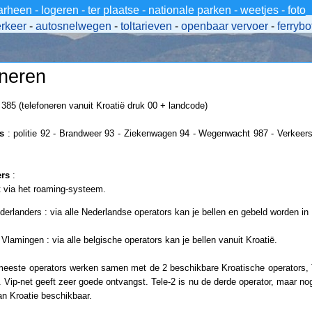
arheen
-
logeren
-
ter plaatse
-
nationale parken
-
weetjes
-
foto
erkeer
-
autosnelwegen
-
toltarieven
-
openbaar vervoer
-
ferrybo
oneren
 385 (telefoneren vanuit Kroatië druk 00 + landcode)
s
: politie 92 - Brandweer 93 - Ziekenwagen 94 - Wegenwacht 987 - Verkeers
rs
:
via het roaming-systeem.
derlanders : via alle Nederlandse operators kan je bellen en gebeld worden in 
Vlamingen : via alle belgische operators kan je bellen vanuit Kroatië.
eeste operators werken samen met de 2 beschikbare Kroatische operators, 
 Vip-net geeft zeer goede ontvangst. Tele-2 is nu de derde operator, maar nog 
an Kroatie beschikbaar.