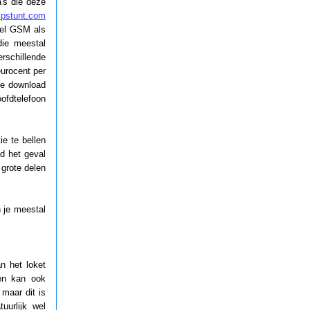
a's die deze
ipstunt.com
wel GSM als
die meestal
erschillende
eurocent per
je download
oofdtelefoon
ie te bellen
jd het geval
 grote delen
n je meestal
n het loket
Men kan ook
 maar dit is
uurlijk wel