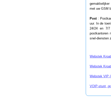
gemakkelijker 
met uw GSM be
Post
: Postkan
uur. In de toer
24/24 en 7/7
postkantoren 
snel-diensten 
Webstek Kroat
Webstek Kroat
Webstek VIP 
VOIP-stunt, gra