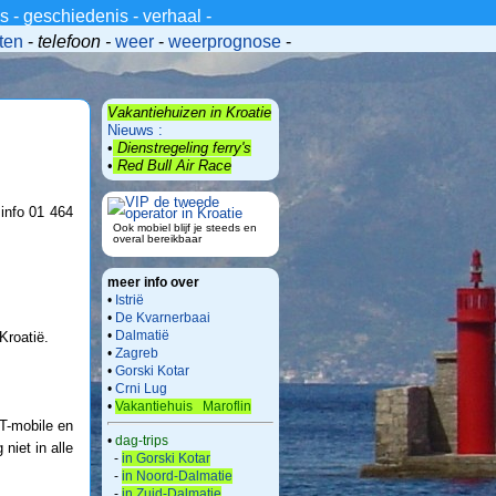
_s
-
geschiedenis
-
verhaal
-
ten
-
telefoon -
weer
-
weerprognose
-
Vakantiehuizen in Kroatie
Nieuws :
•
Dienstregeling ferry's
•
Red Bull Air Race
info 01 464
Ook mobiel blijf je steeds en
overal bereikbaar
meer info over
•
Istrië
•
De Kvarnerbaai
•
Dalmatië
Kroatië.
•
Zagreb
•
Gorski Kotar
•
Crni Lug
•
Vakantiehuis Maroflin
T-mobile en
•
dag-trips
niet in alle
-
in Gorski Kotar
-
in Noord-Dalmatie
-
in Zuid-Dalmatie