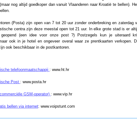
(maar nog altijd goedkoper dan vanuit Vlaanderen naar Kroatië te bellen). He
llen.
toren (Posta) zijn open van 7 tot 20 uur zonder onderbreking en zaterdag v
istische centra zijn deze meestal open tot 21 uur. In elke grote stad is er alti
 geopend (een idee voor onze post ?) Postzegels kun je uiteraard kri
maar ook in je hotel en ongeveer overal waar ze prentkaarten verkopen.
zijn ook beschikbaar in de postkantoren.
ische telefoonmaatschappij
: www.ht.hr
ische Post
: www.posta.hr
(commerciële GSM-operator)
: www.vip.hr
tis bellen via internet
: www.voipstunt.com