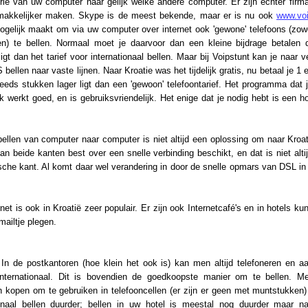
orie van uw computer naar gelijk welke andere computer. Er zijn echter firm
emakkelijker maken. Skype is de meest bekende, maar er is nu ook
www.vo
ogelijk maakt om via uw computer over internet ook 'gewone' telefoons (zo
len) te bellen. Normaal moet je daarvoor dan een kleine bijdrage betalen 
igt dan het tarief voor internationaal bellen. Maar bij Voipstunt kan je naar v
ellen naar vaste lijnen. Naar Kroatie was het tijdelijk gratis, nu betaal je 1 
eeds stukken lager ligt dan een 'gewoon' telefoontarief. Het programma dat 
 werkt goed, en is gebruiksvriendelijk. Het enige dat je nodig hebt is een h
.
ellen van computer naar computer is niet altijd een oplossing om naar Kroat
an beide kanten best over een snelle verbinding beschikt, en dat is niet alti
sche kant. Al komt daar wel verandering in door de snelle opmars van DSL in
rnet is ook in Kroatië zeer populair. Er zijn ook Internetcafé's en in hotels ku
mailtje plegen.
In de postkantoren (hoe klein het ook is) kan men altijd telefoneren en aa
internationaal. Dit is bovendien de goedkoopste manier om te bellen. 
n kopen om te gebruiken in telefooncellen (er zijn er geen met muntstukken)
ionaal bellen duurder; bellen in uw hotel is meestal nog duurder maar nat