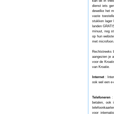
kan dit in the
dienst iets g
dewelke het m
vaste toestel
stukken lager l
landen GRATIS b
minuut, nog st
op hun webstek
met microfoon
Rechtstreeks b
aangezien je a
voor de Kroati
van Kroatie.
Internet
: Inte
ook wel een e-
Telefoneren
: 
betalen, ook 
telefoonkaarte
voor internat