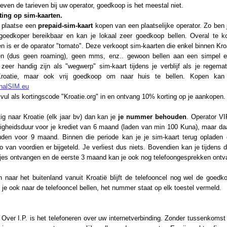
 even de tarieven bij uw operator, goedkoop is het meestal niet.
ting op sim-kaarten.
r plaatse een
prepaid-sim-kaart
kopen van een plaatselijke operator. Zo ben 
l goedkoper bereikbaar en kan je lokaal zeer goedkoop bellen. Overal te k
 is er de oparator "tomato". Deze verkoopt sim-kaarten die enkel binnen Kro
en (dus geen roaming), geen mms, enz.. gewoon bellen aan een simpel e
n zeer handig zijn als "wegwerp" sim-kaart tijdens je verblijf als je regema
Kroatie, maar ook vrij goedkoop om naar huis te bellen. Kopen kan
onalSIM.eu
n vul als kortingscode "Kroatie.org" in en ontvang 10% korting op je aankopen.
ig naar Kroatie (elk jaar bv) dan kan je
je nummer behouden
. Operator VI
heidsduur voor je krediet van 6 maand (laden van min 100 Kuna), maar daarn
en voor 9 maand. Binnen die periode kan je je sim-kaart terug opladen 
o van voordien er bijgeteld. Je verliest dus niets. Bovendien kan je tijdens
-jes ontvangen en de eerste 3 maand kan je ook nog telefoongesprekken ontv
n naar het buitenland vanuit Kroatië blijft de telefooncel nog wel de goedk
je ook naar de telefooncel bellen, het nummer staat op elk toestel vermeld.
Over I.P. is het telefoneren over uw internetverbinding. Zonder tussenkomst