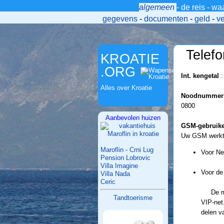
algemeen
-
de reis
-
wa
>
gegevens
-
documenten
-
geld
-
v
Telef
KROATIE
.ORG
Int. kengetal
:
Alles over Kroatie
Noodnummer
0800
Aanbevolen huizen
GSM-gebruike
Uw GSM werkt 
Maroflin - Crni Lug
Voor Ne
Pension Lobrovic
Villa Imagine
Voor de 
Villa Nada
Ceric
De m
Tandtoerisme
VIP-net.
delen v