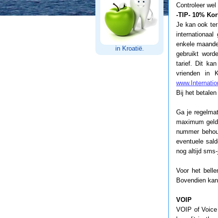
Controleer wel
-TIP- 10% Kor
Je kan ook te
internationaa
enkele maanden
in Kroatië.
gebruikt word
tarief. Dit ka
vrienden in 
www.Internati
Bij het betale
Ga je regelmat
maximum geldig
nummer behoud
eventuele sald
nog altijd sms
Voor het belle
Bovendien kan 
VOIP
VOIP of Voice 