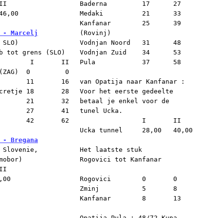
I

Baderna		17	27

46,00

Medaki		21	33

Kanfanar	25	39

 - Marcelj
(Rovinj)	

 SLO)

Vodnjan	Noord	31	48

b tot grens (SLO)

Vodnjan Zuid	34	53

   II

Pula		37	58

)	0	  0

van Opatija naar Kanfanar :

e	18	 28

Voor het eerste gedeelte

betaal je enkel voor de

tunel Ucka.

		I       II

Ucka tunnel	28,00   40,00

 - Bregana
 Slovenie,

Het laatste stuk

mobor)

Rogovici tot Kanfanar

I

00

Rogovici	0	0

Zminj		5	8

Kanfanar	8	13

Opatija-Pula : 48/72 Kuna.
