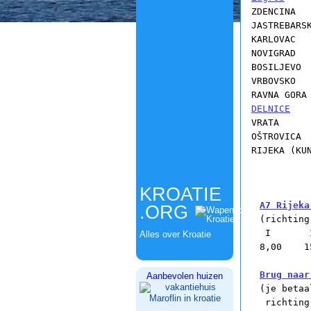
ZDENCINA   
JASTREBARSK
KARLOVAC   
NOVIGRAD   
BOSILJEVO  
VRBOVSKO   
DELNICE
   
VRATA  	       54,00   98,00

OŠTROVICA  
RIJEKA (KUN
KROATIE
A7 Rijeka
.ORG

(richting
 I       I
Alles over Kroatie
8,00    1
Brug naar
Aanbevolen huizen

(je betaa
 richting