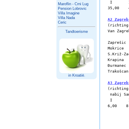
 I       I
Maroflin - Crni Lug
35,00    
Pension Lobrovic
Villa Imagine
Villa Nada
A2 Zagreb
Ceric

(richting
Van Zagre
Tandtoerisme
		 I    
Zaprešic (ZAG
Mokrice	   	11	 16

S.Križ-Zacretj
Krapina	 	21	 32

Ðurmanec	27	 41

Trakošcan	42	 62

in Kroatië.
A3 Zagreb

(richting
 nabij Sa
 I       I
6,00    8,