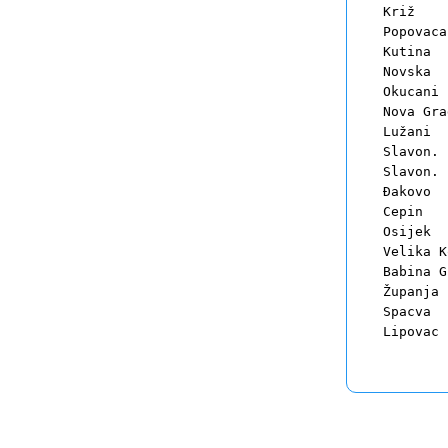
Križ		15	22	

Popovaca	21	30	

Kutina		29	41	

Novska		39	56	

Okucani		51	74	

Nova Gradiška
Lužani		68	99	

Slavon. B.wes
Slavon. B.eas
Ðakovo		101	148	

Cepin		113	164	

Osijek		117	171	

Velika Kopani
Babina Greda	1
Županja		106	158	

Spacva		115	172	
