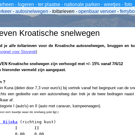
arheen
-
logeren
-
ter plaatse
-
nationale parken
-
weetjes
-
foto
erkeer
-
autosnelwegen
-
toltarieven -
openbaar vervoer
-
ferrybo
rieven Kroatische snelwegen
nd je
alle toltarieven
voor de Kroatische autosnelwegen, bruggen en tu
vignet voor Slovenië
)
EN Kroatische snelwegen zijn verhoogd met +/- 15% vanaf 7/6/12
n hieronder vermeld zijn aangepast.
n ?
 in Kuna (delen door 7,3 voor euro's) bij vertrek vanaf het beginpunt van de sn
chts een gedeelte van een autosnelweg dan trek je de twee bedragen naast j
lkaar af.
ategorie I (auto's) en II (auto met caravan, kampeerwagen).
or een kaartje waar de snelweg juist ligt.)
- Rijeka
 (richting kust)

       0,00    0,00 
