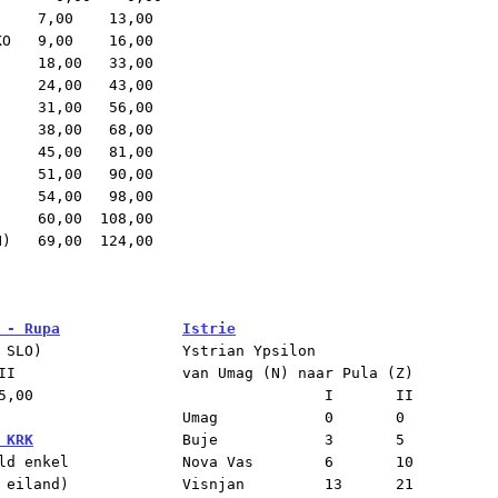
    7,00    13,00 

O   9,00    16,00 

    18,00   33,00 

    24,00   43,00 

    31,00   56,00 

    38,00   68,00 

     51,00   90,00 

    60,00  108,00

)   69,00  124,00

 - Rupa
Istrie
 SLO)

Ystrian Ypsilon 

I

van Umag (N) naar Pula (Z)

5,00

		I       II

Umag		0	0

 KRK
Buje		3	5

ld enkel

Nova Vas	6	10

 eiland)

Visnjan		13	21
