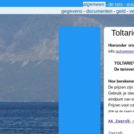
algemeen
-
de reis
-
wa
>
gegevens
-
documenten
-
geld
-
v
Tolta
Hieronder vi
info
autowegen
TOLTARIEV
De tarieve
Hoe berekene
De prijzen zijn
Gebruik je sle
eindpunt van e
Prijzen voor c
(Klik op de naam vo
A6 Zagreb 
Zagreb
    