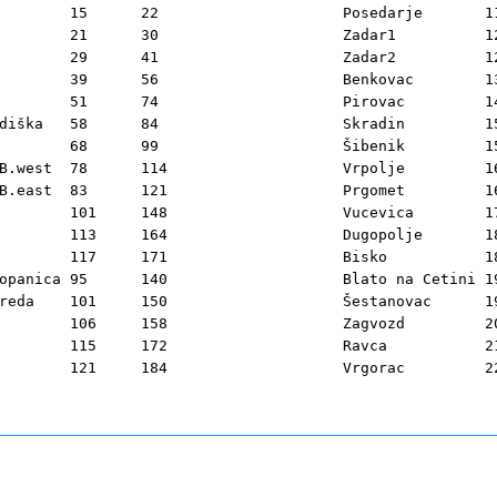
Posedarje	118	189	

Zadar1		121	192	

Zadar2		125	198	

Benkovac	135	212	

Pirovac		145	227	

	58	84	

Skradin		150	233	

Šibenik		154	239	

t	78	114	

Vrpolje		161	250	

t	83	121	

Prgomet		168	260	

Vucevica	174	269	

Dugopolje	181	279	

Bisko		185	288	

ca	95	140	

Blato na Cetini	193	300	

01	150	

Šestanovac	197	305	

Zagvozd		201	312	

Ravca		215	332	
