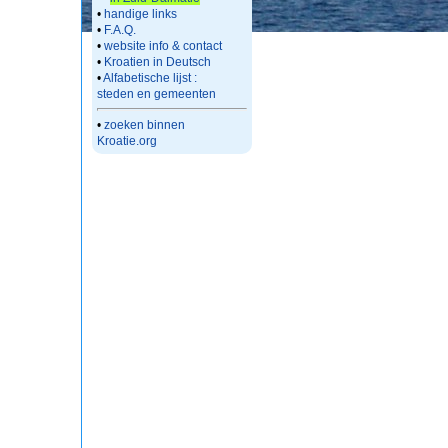
•
handige links
•
F.A.Q.
•
website info & contact
•
Kroatien in Deutsch
•
Alfabetische lijst :
steden en gemeenten
•
zoeken binnen
Kroatie.org