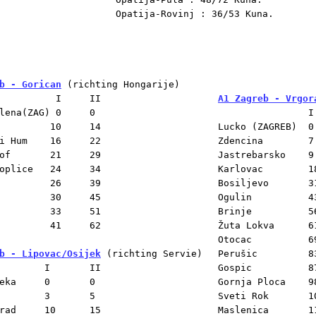
Opatija-Rovinj : 36/53 Kuna.

b - Gorican
 (richting Hongarije)

A1 Zagreb - Vrgor
ena(ZAG) 0	0

		I       II

Lucko (ZAGREB)	0	0

m 	 16	22

Zdencina	7	13	

 21	29

Jastrebarsko	9	16	

ce 	 24	34

Karlovac	18	33	

9

Bosiljevo	31	56	

Ogulin		43	74	

Brinje		56	94	

Žuta Lokva	61	101	

Otocac		69	113	

b - Lipovac/Osijek
 (richting Servie)

Perušic		83	133	

Gospic		87	141	

	0	0

Gornja Ploca	98	158	

Sveti Rok	100	161	

	15	

Maslenica	115	183	
