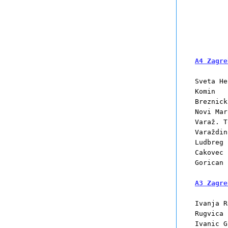
A4 Zagre
	  	  I     II

Sveta Hel
Komin 		 10	14

Breznicki Hu
Novi Marof  	
Varaž. Topli
Varaždin 	 26	3
Ludbreg 	 30	45

Cakovec 	 33	51

Gorican 	 41	62

A3 Zagre
	 	I       II

Ivanja Reka
Rugvica		3	5	

Ivanic Grad	10