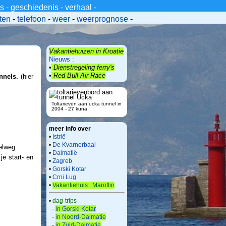
_s
-
geschiedenis
-
verhaal
-
ten
-
telefoon
-
weer
-
weerprognose
-
Vakantiehuizen in Kroatie
Nieuws :
•
Dienstregeling ferry's
•
Red Bull Air Race
nnels.
(hier
Toltarieven aan ucka tunnel in
2004 - 27 kuna
meer info over
•
Istrië
•
De Kvarnerbaai
elweg.
•
Dalmatië
e start- en
•
Zagreb
•
Gorski Kotar
•
Crni Lug
•
Vakantiehuis Maroflin
•
dag-trips
-
in Gorski Kotar
-
in Noord-Dalmatie
-
in Zuid-Dalmatie