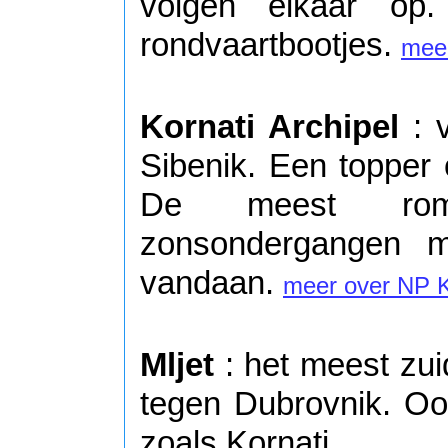
volgen elkaar op
rondvaartbootjes.
mee
Kornati Archipel
: v
Sibenik. Een topper 
De meest roma
zonsondergangen m
vandaan.
meer over NP K
Mljet
: het meest zuid
tegen Dubrovnik. Ook
zoals Kornati.