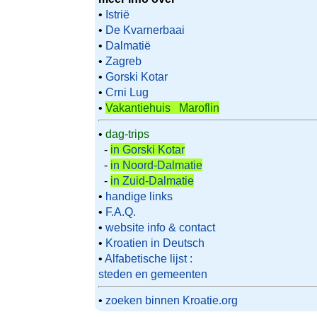
•
Istrië
•
De Kvarnerbaai
•
Dalmatië
•
Zagreb
•
Gorski Kotar
•
Crni Lug
•
Vakantiehuis Maroflin
•
dag-trips
-
in Gorski Kotar
-
in Noord-Dalmatie
-
in Zuid-Dalmatie
•
handige links
•
F.A.Q.
•
website info & contact
•
Kroatien in Deutsch
•
Alfabetische lijst :
steden en gemeenten
•
zoeken binnen Kroatie.org