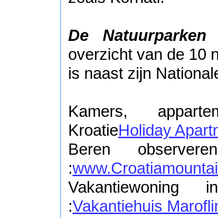
De Natuurparken
:
overzicht van de 10 n
is naast zijn Nationa
Kamers, appart
Kroatie
Holiday Apart
Beren observer
:
www.Croatiamounta
Vakantiewoning 
:
Vakantiehuis Marofli