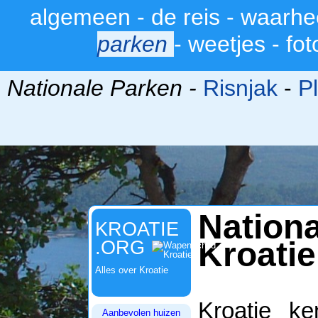
algemeen
-
de reis
-
waarhe
>
parken
-
weetjes
-
fot
Nationale Parken -
Risnjak
-
Pl
Natio
KROATIE
Kroatie
.ORG
Alles over Kroatie
Kroatie k
Aanbevolen huizen