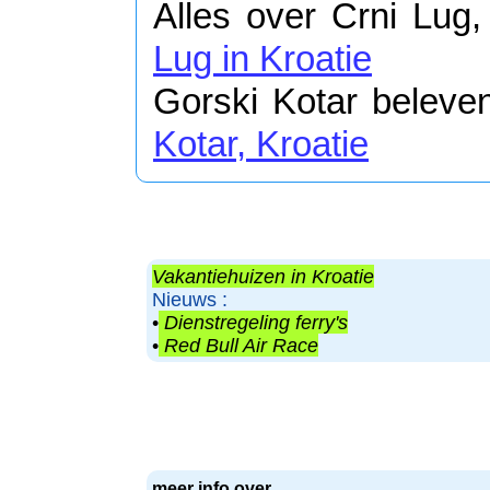
Alles over Crni Lug, 
Lug in Kroatie
Gorski Kotar beleven
Kotar, Kroatie
Vakantiehuizen in Kroatie
Nieuws :
•
Dienstregeling ferry's
•
Red Bull Air Race
meer info over