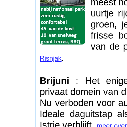
meest noo
uurtje r
groen, 
frisse b
van de 
Risnjak
.
Brijuni
: Het enige
privaat domein van di
Nu verboden voor au
Ideale daguitstap a
Istrie verblijft.
meer over