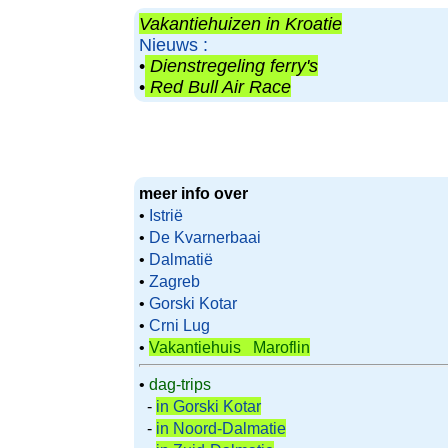
Vakantiehuizen in Kroatie
Nieuws :
•
Dienstregeling ferry's
•
Red Bull Air Race
meer info over
•
Istrië
•
De Kvarnerbaai
•
Dalmatië
•
Zagreb
•
Gorski Kotar
•
Crni Lug
•
Vakantiehuis Maroflin
•
dag-trips
-
in Gorski Kotar
-
in Noord-Dalmatie