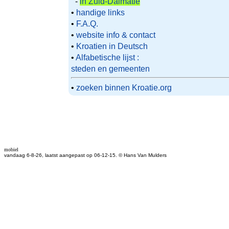
-
in Zuid-Dalmatie
•
handige links
•
F.A.Q.
•
website info & contact
•
Kroatien in Deutsch
•
Alfabetische lijst :
steden en gemeenten
•
zoeken binnen Kroatie.org
mobiel
vandaag 6-8-26, laatst aangepast op 06-12-15. © Hans Van Mulders