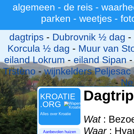
algemeen
-
de reis
-
waarhe
>
parken
-
weetjes
-
fot
dagtrips
-
Dubrovnik ½ dag
-
Korcula ½ dag
-
Muur van St
eiland Lokrum
-
eiland Sipan
Trsteno
-
wijnkelders Peljesac
-
Ne
Dagtrip
KROATIE
.ORG
Alles over Kroatie
Wat
: Bezoe
Waar
: Hvar
Aanbevolen huizen