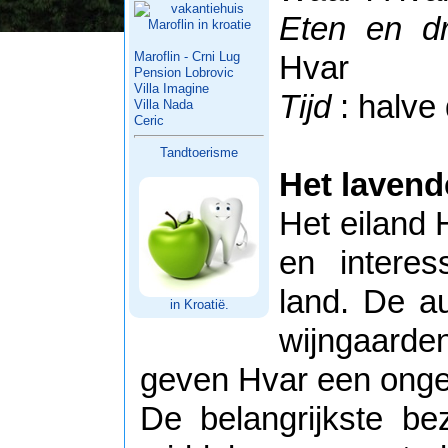
Eten en dr
Maroflin - Crni Lug
Hvar
Pension Lobrovic
Villa Imagine
Tijd
: halve
Villa Nada
Ceric
Tandtoerisme
Het lavend
Het eiland 
en interes
land. De au
in Kroatië.
wijngaard
geven Hvar een ong
De belangrijkste be