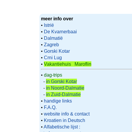
meer info over
•
Istrië
•
De Kvarnerbaai
•
Dalmatië
•
Zagreb
•
Gorski Kotar
•
Crni Lug
•
Vakantiehuis Maroflin
•
dag-trips
-
in Gorski Kotar
-
in Noord-Dalmatie
-
in Zuid-Dalmatie
•
handige links
•
F.A.Q.
•
website info & contact
•
Kroatien in Deutsch
•
Alfabetische lijst :