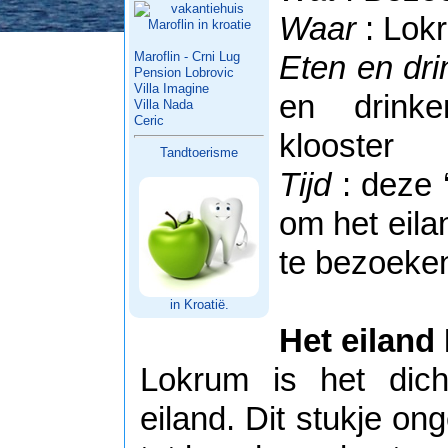
Waar
: Lokr
Maroflin - Crni Lug
Eten en dr
Pension Lobrovic
Villa Imagine
en drinke
Villa Nada
Ceric
klooster
Tandtoerisme
Tijd
: deze ‘
om het eila
te bezoeke
in Kroatië.
Het eiland
Lokrum is het dich
eiland. Dit stukje on