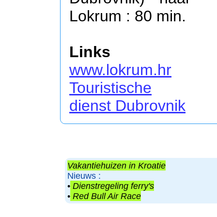
Lokrum : 80 min.
Links
www.lokrum.hr
Touristische
dienst Dubrovnik
Vakantiehuizen in Kroatie
Nieuws :
•
Dienstregeling ferry's
•
Red Bull Air Race