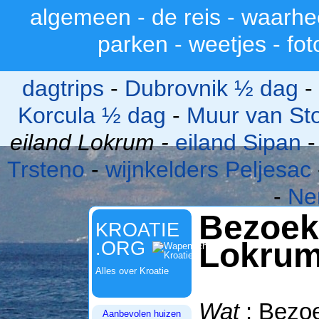
algemeen
-
de reis
-
waarhe
>
parken
-
weetjes
-
fot
dagtrips
-
Dubrovnik ½ dag
-
Korcula ½ dag
-
Muur van St
eiland Lokrum -
eiland Sipan
Trsteno
-
wijnkelders Peljesac
-
Ne
Bezoe
KROATIE
Lokru
.ORG
Alles over Kroatie
Wat
: Bezoe
Aanbevolen huizen