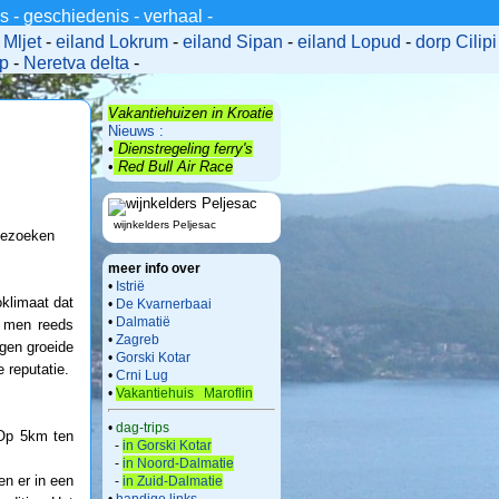
_s
-
geschiedenis
-
verhaal
-
Mljet
-
eiland Lokrum
-
eiland Sipan
-
eiland Lopud
-
dorp Cilipi
ip
-
Neretva delta
-
Vakantiehuizen in Kroatie
Nieuws :
•
Dienstregeling ferry's
•
Red Bull Air Race
wijnkelders Peljesac
 bezoeken
meer info over
•
Istrië
oklimaat dat
•
De Kvarnerbaai
•
Dalmatië
t men reeds
•
Zagreb
gen groeide
•
Gorski Kotar
 reputatie.
•
Crni Lug
•
Vakantiehuis Maroflin
•
dag-trips
 Op 5km ten
-
in Gorski Kotar
-
in Noord-Dalmatie
en er in een
-
in Zuid-Dalmatie