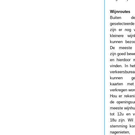
Wijnroutes
Buiten d
geselecteerde
zijn er nog 
kleinere wijn
kunnen bezoc
De meeste w
zijn goed bew
en hierdoor m
vinden. In het
verkeersbure
kunnen gede
kaarten met 
verkregen wor
Hou er reken
de openingsu
meeste wijnhu
tot 12u en v
18u zijn. Wil 
stemming ko
nagenieten