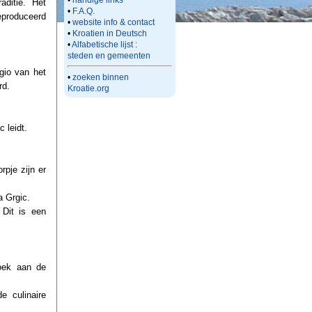
•
handige links
aditie. Het
•
F.A.Q.
eproduceerd
•
website info & contact
•
Kroatien in Deutsch
•
Alfabetische lijst :
steden en gemeenten
gio van het
•
zoeken binnen
rd.
Kroatie.org
 leidt.
rpje zijn er
a Grgic.
 Dit is een
oek aan de
e culinaire