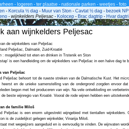
arheen
-
logeren
-
ter plaatse
-
nationale parken
-
weetjes
-
foto
gen
-
Korcula ½ dag
-
Muur van Ston
-
Cavtat ½ dag
-
bezoek NP 
teno
-
wijnkelders Peljesac -
Kolocep
-
Brac dagtrip
-
Hvar dagtr
k aan wijnkelders Peljesac
an de wijnkelders van Pelješac
iland Pelješac, Dalmatië, Zuid-Kroatië
n
: mogelijkheid tot eten en drinken in Trstenik en Ston
 stap’ is een handleiding om de wijnkelders van Pelješac in een halve dag te
s van Pelješac
nd Pelješac behoort tot de ruwste streken van de Dalmatische Kust. Het micr
c heerst en de unieke samenstelling van de ondergrond zorgden ervoor da
leden begon met het produceren van wijn. Na vele ontwikkeling en verbeterin
t de beste wijnregio van Kroatië. Vooral de rode wijnen hebben een uitstekende
n de familie Miloš
nd Pelješac is een enorm uitgestrekt wijngebied met tientallen wijnkelders.
n is de zuidelijkst gelegen wijnkelder, Vinarija Miloš.
staat met wegwijzers aangeduid en is eenvoudig te vinden. De wijnvaten word