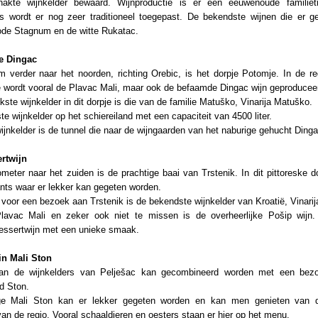
hakte wijnkelder bewaard. Wijnproductie is er een eeuwenoude familietr
es wordt er nog zeer traditioneel toegepast. De bekendste wijnen die er g
ode Stagnum en de witte Rukatac.
e Dingac
verder naar het noorden, richting Orebic, is het dorpje Potomje. In de re
 wordt vooral de Plavac Mali, maar ook de befaamde Dingac wijn geproducee
kste wijnkelder in dit dorpje is die van de familie Matuško, Vinarija Matuško.
ste wijnkelder op het schiereiland met een capaciteit van 4500 liter.
ijnkelder is de tunnel die naar de wijngaarden van het naburige gehucht Dingac
rtwijn
ometer naar het zuiden is de prachtige baai van Trstenik. In dit pittoreske do
nts waar er lekker kan gegeten worden.
voor een bezoek aan Trstenik is de bekendste wijnkelder van Kroatië, Vinarij
lavac Mali en zeker ook niet te missen is de overheerlijke Pošip wijn.
dessertwijn met een unieke smaak.
in Mali Ston
an de wijnkelders van Pelješac kan gecombineerd worden met een bez
ad Ston.
ge Mali Ston kan er lekker gegeten worden en kan men genieten van d
an de regio. Vooral schaaldieren en oesters staan er hier op het menu.