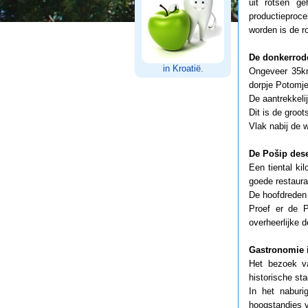
uit rotsen ge
productieproc
worden is de r
De donkerrod
in Kroatië.
Ongeveer 35km 
dorpje Potomje
De aantrekkelij
Dit is de groot
Vlak nabij de w
De Pošip dese
Een tiental kil
goede restaura
De hoofdreden 
Proef er de P
overheerlijke 
Gastronomie 
Het bezoek v
historische st
In het naburi
hoogstandjes v