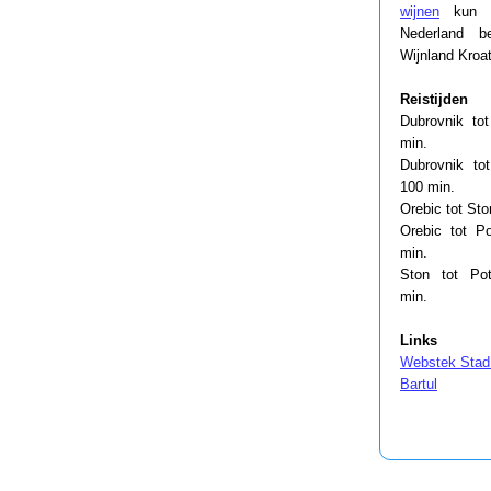
wijnen
kun j
Nederland be
Wijnland Kroat
Reistijden
Dubrovnik to
min.
Dubrovnik to
100 min.
Orebic tot Sto
Orebic tot P
min.
Ston tot Po
min.
Links
Webstek Stad
Bartul