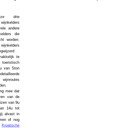
eze drie
 wijnkelders
vele andere
kelders die
ht worden.
ijnkelders
egwijzerd
akkelijk te
 toeristisch
au van Ston
tailleerde
wijnroutes
den.
ing mee dat
ren van de
izen van 9u
an 14u tot
jij alvast in
men of nog
,
Kroatische