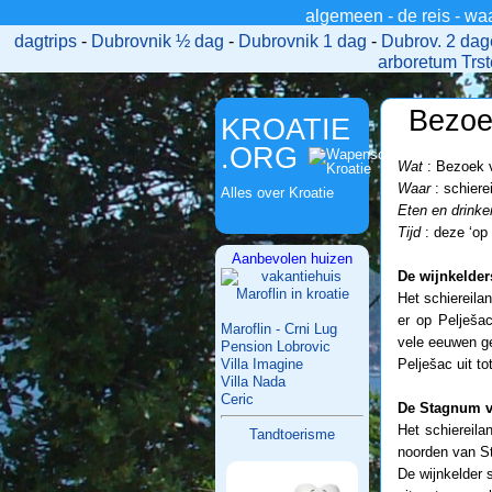
algemeen
-
de reis
-
wa
>
dagtrips
-
Dubrovnik ½ dag
-
Dubrovnik 1 dag
-
Dubrov. 2 da
arboretum Trs
Bezoe
KROATIE
.ORG
Wat
: Bezoek v
Waar
: schiere
Alles over Kroatie
Eten en drinke
Tijd
: deze ‘op
Aanbevolen huizen
De wijnkelder
Het schiereila
er op Pelješa
Maroflin - Crni Lug
vele eeuwen ge
Pension Lobrovic
Villa Imagine
Pelješac uit to
Villa Nada
Ceric
De Stagnum va
Het schiereila
Tandtoerisme
noorden van Sto
De wijnkelder 