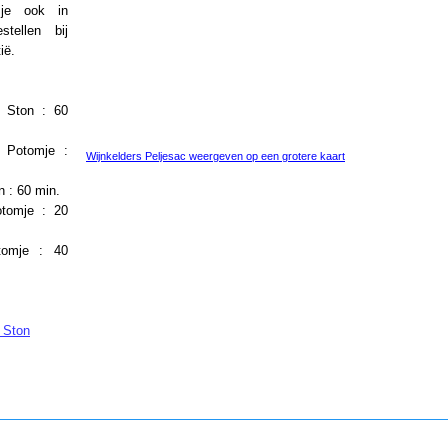
e ook in
stellen bij
ië.
t Ston : 60
t Potomje :
Wijnkelders Peljesac weergeven op een grotere kaart
n : 60 min.
otomje : 20
tomje : 40
 Ston