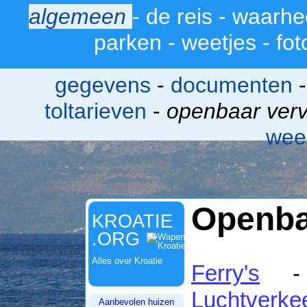
algemeen
-
de reis
-
waarhe
>
parken
-
weetjes
-
fot
gegevens
-
documenten
toltarieven
-
openbaar verv
wee
Openba
KROATIE
.ORG
Alles over Kroatie
Ferry's
Luchtverke
Aanbevolen huizen