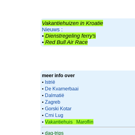
Vakantiehuizen in Kroatie
Nieuws :
•
Dienstregeling ferry's
•
Red Bull Air Race
meer info over
•
Istrië
•
De Kvarnerbaai
•
Dalmatië
•
Zagreb
•
Gorski Kotar
•
Crni Lug
•
Vakantiehuis Maroflin
•
dag-trips