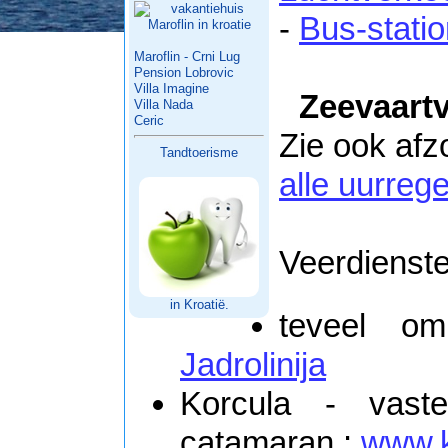
-
Bus-stati
Maroflin - Crni Lug
Pension Lobrovic
Villa Imagine
Zeevaart
Villa Nada
Ceric
Zie ook afz
Tandtoerisme
alle uurrege
Veerdienste
in Kroatië.
teveel o
Jadrolinija
Korcula - vaste
catamaran :
www.k