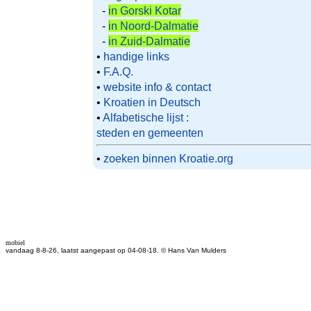
-
in Gorski Kotar
-
in Noord-Dalmatie
-
in Zuid-Dalmatie
•
handige links
•
F.A.Q.
•
website info & contact
•
Kroatien in Deutsch
•
Alfabetische lijst :
steden en gemeenten
•
zoeken binnen Kroatie.org
mobiel
vandaag 8-8-26, laatst aangepast op 04-08-18. © Hans Van Mulders