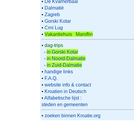
•
De Kvarnerbaai
•
Dalmatië
•
Zagreb
•
Gorski Kotar
•
Crni Lug
•
Vakantiehuis Maroflin
•
dag-trips
-
in Gorski Kotar
-
in Noord-Dalmatie
-
in Zuid-Dalmatie
•
handige links
•
F.A.Q.
•
website info & contact
•
Kroatien in Deutsch
•
Alfabetische lijst :
steden en gemeenten
•
zoeken binnen Kroatie.org