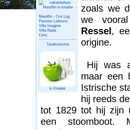
zoals we 
Maroflin - Crni Lug
we voora
Pension Lobrovic
Villa Imagine
Ressel
, e
Villa Nada
Ceric
origine.
Tandtoerisme
Hij was 
maar een h
Istrische s
in Kroatië.
hij reeds d
tot 1829 tot hij zijn
een stoomboot. 