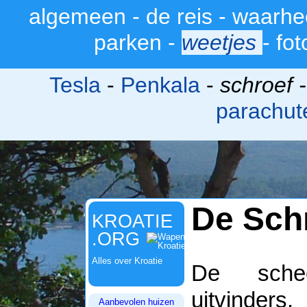
algemeen
-
de reis
-
waarhe
>
parken
-
weetjes
-
fot
Tesla
-
Penkala
-
schroef 
parachut
De Sch
KROATIE
.ORG
Alles over Kroatie
De schee
uitvinders
Aanbevolen huizen