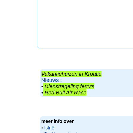
Vakantiehuizen in Kroatie
Nieuws :
•
Dienstregeling ferry's
•
Red Bull Air Race
meer info over
•
Istrië